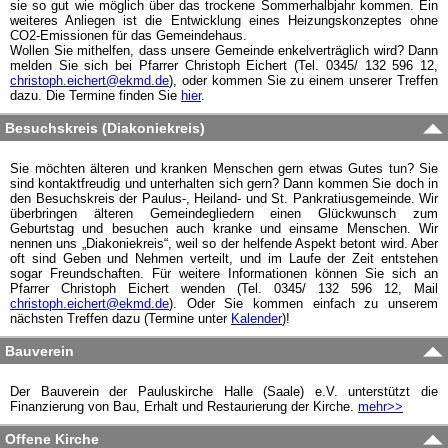
sie so gut wie möglich über das trockene Sommerhalbjahr kommen. Ein
weiteres Anliegen ist die Entwicklung eines Heizungskonzeptes ohne
CO2-Emissionen für das Gemeindehaus.
Wollen Sie mithelfen, dass unsere Gemeinde enkelverträglich wird? Dann
melden Sie sich bei Pfarrer Christoph Eichert (Tel. 0345/ 132 596 12,
christoph.eichert@ekmd.de
), oder kommen Sie zu einem unserer Treffen
dazu. Die Termine finden Sie
hier
.
Besuchskreis (Diakoniekreis)
Sie möchten älteren und kranken Menschen gern etwas Gutes tun? Sie
sind kontaktfreudig und unterhalten sich gern? Dann kommen Sie doch in
den Besuchskreis der Paulus-, Heiland- und St. Pankratiusgemeinde. Wir
überbringen älteren Gemeindegliedern einen Glückwunsch zum
Geburtstag und besuchen auch kranke und einsame Menschen. Wir
nennen uns „Diakoniekreis“, weil so der helfende Aspekt betont wird. Aber
oft sind Geben und Nehmen verteilt, und im Laufe der Zeit entstehen
sogar Freundschaften. Für weitere Informationen können Sie sich an
Pfarrer Christoph Eichert wenden (Tel. 0345/ 132 596 12, Mail
christoph.eichert@ekmd.de
). Oder Sie kommen einfach zu unserem
nächsten Treffen dazu (Termine unter
Kalender
)!
Bauverein
Der Bauverein der Pauluskirche Halle (Saale) e.V. unterstützt die
Finanzierung von Bau, Erhalt und Restaurierung der Kirche.
mehr>>
Offene Kirche