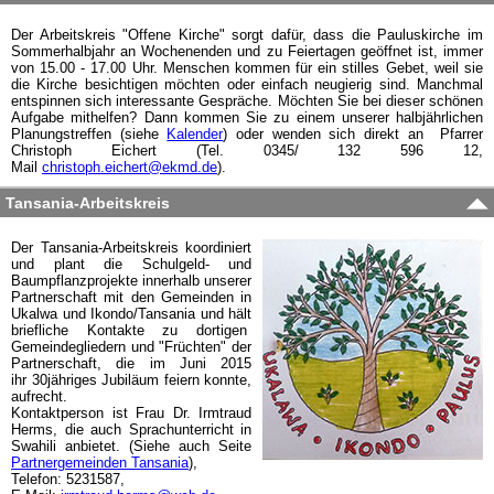
Der Arbeitskreis "Offene Kirche" sorgt dafür, dass die Pauluskirche im
Sommerhalbjahr an Wochenenden und zu Feiertagen geöffnet ist, immer
von 15.00 - 17.00 Uhr. Menschen kommen für ein stilles Gebet, weil sie
die Kirche besichtigen möchten oder einfach neugierig sind. Manchmal
entspinnen sich interessante Gespräche. Möchten Sie bei dieser schönen
Aufgabe mithelfen? Dann kommen Sie zu einem unserer halbjährlichen
Planungstreffen (siehe
Kalender
) oder wenden sich direkt an Pfarrer
Christoph Eichert (Tel. 0345/ 132 596 12,
Mail
christoph.eichert@ekmd.de
).
Tansania-Arbeitskreis
Der Tansania-Arbeitskreis koordiniert
und plant die Schulgeld- und
Baumpflanzprojekte innerhalb unserer
Partnerschaft mit den Gemeinden in
Ukalwa und Ikondo/Tansania und hält
briefliche Kontakte zu dortigen
Gemeindegliedern und "Früchten" der
Partnerschaft, die im Juni 2015
ihr 30jähriges Jubiläum feiern konnte,
aufrecht.
Kontaktperson ist Frau Dr. Irmtraud
Herms, die auch Sprachunterricht in
Swahili anbietet. (Siehe auch Seite
Partnergemeinden Tansania
),
Telefon: 5231587,