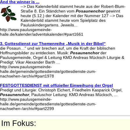
And the winner is ...
--> Das Kalenderbild stammt heute aus der Robert-Blum-
Straße 8. Ein Ständchen vom
Posaunenchor
gewinnt
heute (5.12.) der Kalender mit der Nummer 127 --> Das
Kalenderbild stammt heute vom Spielplatz des
Pauluskindergartens. Jeweils...
http://www.paulusgemeinde-
halle.de/kalender/adventskalender/#part1661
3. Gottesdienst zur Themenreihe „Musik in der Bibel“
die Posaun…“ und wir brechen auf, um die Kraft der biblischen
Hoffnungsbilder zu entdecken. Musik:
Posaunenchor
der
Paulusgemeinde, Orgel & Leitung KMD Andreas Mücksch Liturgie &
Predigt: Vikar Alexander Barth ...
http://www.paulusgemeinde-
halle.de/gemeinde/gottesdienste/gottesdienste-zum-
nachsehen-/archiv/#part1978
FESTGOTTESDIENST mit offizieller Einweihung der Orgel
Predigt und Liturgie: Christoph Eichert, Friedhelm Kasparick Orgel,
Posaunenchor
, Pauluschor Leitung: KMD Andreas Mücksch, ...
http://www.paulusgemeinde-
halle.de/gemeinde/gottesdienste/gottesdienste-zum-
nachsehen-/archiv/#part2299
Im Fokus: