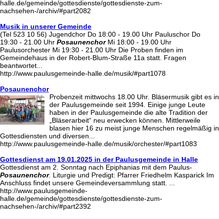
halle.de/gemeinde/gottesdienste/gottesdienste-zum-
nachsehen-/archiv/#part2082
Musik in unserer Gemeinde
(Tel 523 10 56) Jugendchor Do 18:00 - 19.00 Uhr Pauluschor Do
19:30 - 21.00 Uhr
Posaunenchor
Mi 18:00 - 19.00 Uhr
Paulusorchester Mi 19:30 - 21.00 Uhr Die Proben finden im
Gemeindehaus in der Robert-Blum-Straße 11a statt. Fragen
beantwortet...
http://www.paulusgemeinde-halle.de/musik/#part1078
Posaunenchor
Probenzeit mittwochs 18.00 Uhr. Bläsermusik gibt es in
der Paulusgemeinde seit 1994. Einige junge Leute
haben in der Paulusgemeinde die alte Tradition der
„Bläserarbeit“ neu erwecken können. Mittlerweile
blasen hier 16 zu meist junge Menschen regelmäßig in
Gottesdiensten und diversen...
http://www.paulusgemeinde-halle.de/musik/orchester/#part1083
Gottesdienst am 19.01.2025 in der Paulusgemeinde in Halle
Gottesdienst am 2. Sonntag nach Epiphanias mit dem Paulus-
Posaunenchor
. Liturgie und Predigt: Pfarrer Friedhelm Kasparick Im
Anschluss findet unsere Gemeindeversammlung statt. ...
http://www.paulusgemeinde-
halle.de/gemeinde/gottesdienste/gottesdienste-zum-
nachsehen-/archiv/#part2392