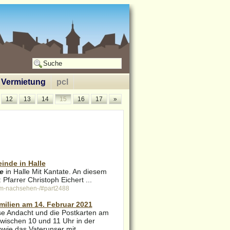
Vermietung
pcl
.
12
13
14
15
16
17
»
inde in Halle
e
in Halle Mit Kantate. An diesem
Pfarrer Christoph Eichert ...
um-nachsehen-/#part2488
milien am 14. Februar 2021
ese Andacht und die Postkarten am
wischen 10 und 11 Uhr in der
owie das Vaterunser mit