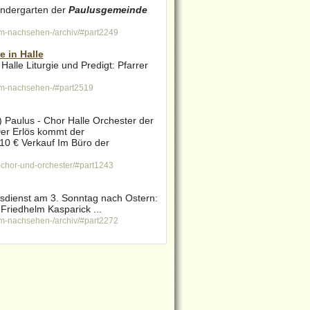
indergarten der
Paulusgemeinde
um-nachsehen-/archiv/#part2249
 in Halle
 Halle Liturgie und Predigt: Pfarrer
um-nachsehen-/#part2519
) Paulus - Chor Halle Orchester der
r Erlös kommt der
 10 € Verkauf Im Büro der
chor-und-orchester/#part1243
esdienst am 3. Sonntag nach Ostern:
 Friedhelm Kasparick ...
um-nachsehen-/archiv/#part2272