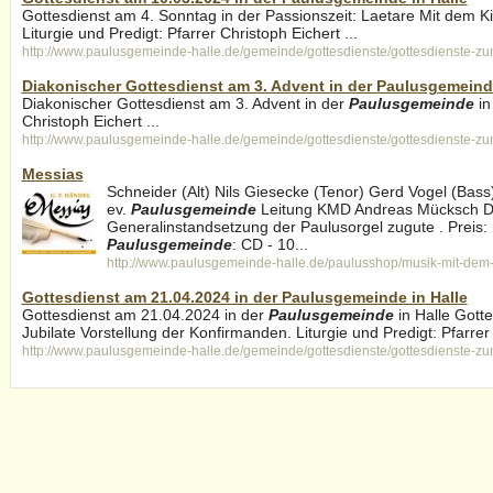
Gottesdienst am 4. Sonntag in der Passionszeit: Laetare Mit dem K
Liturgie und Predigt: Pfarrer Christoph Eichert ...
http://www.paulusgemeinde-halle.de/gemeinde/gottesdienste/gottesdienste-z
Diakonischer Gottesdienst am 3. Advent in der Paulusgemeinde
Diakonischer Gottesdienst am 3. Advent in der
Paulusgemeinde
in
Christoph Eichert ...
http://www.paulusgemeinde-halle.de/gemeinde/gottesdienste/gottesdienste-z
Messias
Schneider (Alt) Nils Giesecke (Tenor) Gerd Vogel (Bass
ev.
Paulusgemeinde
Leitung KMD Andreas Mücksch De
Generalinstandsetzung der Paulusorgel zugute . Preis:
Paulusgemeinde
: CD - 10...
http://www.paulusgemeinde-halle.de/paulusshop/musik-mit-dem-
Gottesdienst am 21.04.2024 in der Paulusgemeinde in Halle
Gottesdienst am 21.04.2024 in der
Paulusgemeinde
in Halle Gott
Jubilate Vorstellung der Konfirmanden. Liturgie und Predigt: Pfarrer
http://www.paulusgemeinde-halle.de/gemeinde/gottesdienste/gottesdienste-z