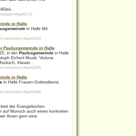
83eii...
predigten/#part1723
inde in Halle
lusgemeinde
in Halle Mit
um-nachsehen-/#part2493
er Paulusgemeinde in Halle
25, in der
Paulusgemeinde
in Halle
toph Eichert Musik: Victoria
cksch, Klavier...
um-nachsehen-/#part2495
inde in Halle
e
in Halle Frauen-Gottesdienst.
um-nachsehen-/#part2496
rbeit der Evangelischen
e auf Wunsch auch einen konkreten
ir Ihnen gern eine