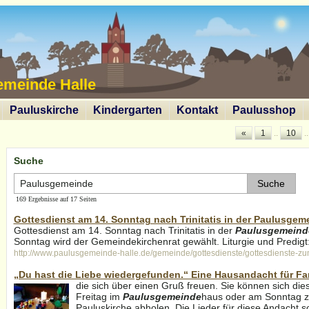
emeinde Halle
Pauluskirche
Kindergarten
Kontakt
Paulusshop
«
1
..
10
.
Suche
169 Ergebnisse auf 17 Seiten
Gottesdienst am 14. Sonntag nach Trinitatis in der Paulusgeme
Gottesdienst am 14. Sonntag nach Trinitatis in der
Paulusgemeind
Sonntag wird der Gemeindekirchenrat gewählt. Liturgie und Predigt: 
http://www.paulusgemeinde-halle.de/gemeinde/gottesdienste/gottesdienste-z
„Du hast die Liebe wiedergefunden.“ Eine Hausandacht für Fa
die sich über einen Gruß freuen. Sie können sich di
Freitag im
Paulusgemeinde
haus oder am Sonntag z
Pauluskirche abholen. Die Lieder für diese Andacht s