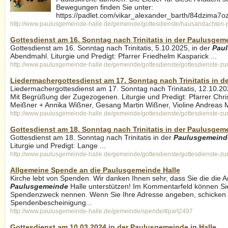
Bewegungen finden Sie unter:
https://padlet.com/vikar_alexander_barth/84dzima7ozi
http://www.paulusgemeinde-halle.de/gemeinde/gottesdienste/hausandachten-
Gottesdienst am 16. Sonntag nach Trinitatis in der Paulusgeme
Gottesdienst am 16. Sonntag nach Trinitatis, 5.10.2025, in der
Pau
Abendmahl. Liturgie und Predigt: Pfarrer Friedhelm Kasparick ...
http://www.paulusgemeinde-halle.de/gemeinde/gottesdienste/gottesdienste-z
Liedermachergottesdienst am 17. Sonntag nach Trinitatis in d
Liedermachergottesdienst am 17. Sonntag nach Trinitatis, 12.10.20
Mit Begrüßung der Zugezogenen. Liturgie und Predigt: Pfarrer Chris
Meißner + Annika Wißner, Gesang Martin Wißner, Violine Andreas Mü
http://www.paulusgemeinde-halle.de/gemeinde/gottesdienste/gottesdienste-z
Gottesdienst am 18. Sonntag nach Trinitatis in der Paulusgeme
Gottesdienst am 18. Sonntag nach Trinitatis in der
Paulusgemeind
Liturgie und Predigt: Lange ...
http://www.paulusgemeinde-halle.de/gemeinde/gottesdienste/gottesdienste-z
Allgemeine Spende an die Paulusgemeinde Halle
Kirche lebt von Spenden. Wir danken Ihnen sehr, dass Sie die die A
Paulusgemeinde
Halle unterstützen! Im Kommentarfeld können Si
Spendenzweck nennen. Wenn Sie Ihre Adresse angeben, schicken w
Spendenbescheinigung...
http://www.paulusgemeinde-halle.de/gemeinde/spende/#part2497
Gottesdienst am 10.03.2024 in der Paulusgemeinde in Halle