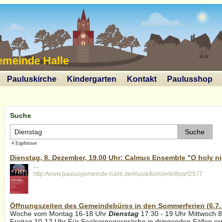
emeinde Halle
Pauluskirche
Kindergarten
Kontakt
Paulusshop
Suche
4 Ergebnisse
Dienstag, 8. Dezember, 19.00 Uhr: Calmus Ensemble "O holy ni
...
http://www.paulusgemeinde-halle.de/musik/konzerte/#part2577
Öffnungszeiten des Gemeindebüros in den Sommerferien (6.7. b
Woche vom Montag 16-18 Uhr
Dienstag
17:30 - 19 Uhr Mittwoch 8
Freitag 10-12 Uhr Für Seelsorgegespräche in dringenden Fällen erre