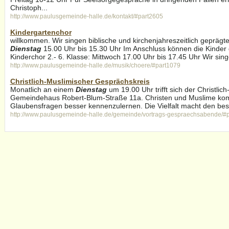
Christoph...
http://www.paulusgemeinde-halle.de/kontakt/#part2605
Kindergartenchor
willkommen. Wir singen biblische und kirchenjahreszeitlich geprägte
Dienstag
15.00 Uhr bis 15.30 Uhr Im Anschluss können die Kinder 
Kinderchor 2.- 6. Klasse: Mittwoch 17.00 Uhr bis 17.45 Uhr Wir sing
http://www.paulusgemeinde-halle.de/musik/choere/#part1079
Christlich-Muslimischer Gesprächskreis
Monatlich an einem
Dienstag
um 19.00 Uhr trifft sich der Christli
Gemeindehaus Robert-Blum-Straße 11a. Christen und Muslime k
Glaubensfragen besser kennenzulernen. Die Vielfalt macht den bes
http://www.paulusgemeinde-halle.de/gemeinde/vortrags-gespraechsabende/#