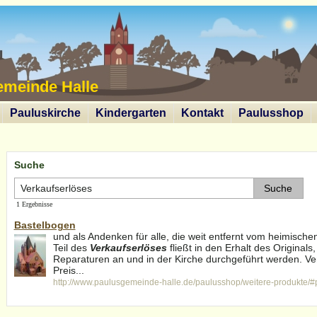
emeinde Halle
Pauluskirche
Kindergarten
Kontakt
Paulusshop
Suche
1 Ergebnisse
Bastelbogen
und als Andenken für alle, die weit entfernt vom heimische
Teil des
Verkaufserlöses
fließt in den Erhalt des Origina
Reparaturen an und in der Kirche durchgeführt werden. V
Preis...
http://www.paulusgemeinde-halle.de/paulusshop/weitere-produkte/#