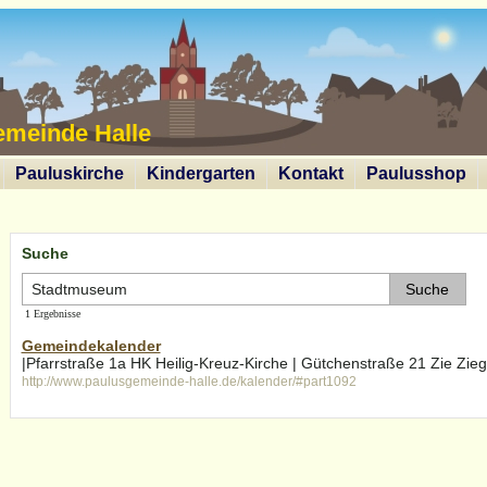
emeinde Halle
Pauluskirche
Kindergarten
Kontakt
Paulusshop
Suche
1 Ergebnisse
Gemeindekalender
|Pfarrstraße 1a HK Heilig-Kreuz-Kirche | Gütchenstraße 21 Zie Zie
http://www.paulusgemeinde-halle.de/kalender/#part1092