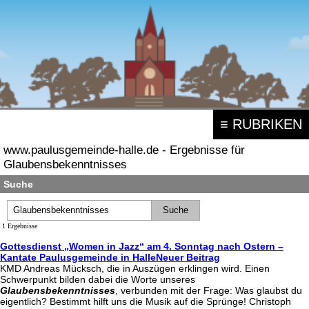
≡ RUBRIKEN
www.paulusgemeinde-halle.de - Ergebnisse für
Glaubensbekenntnisses
Suche
1 Ergebnisse
Gottesdienst „Women in Jazz“ am 4. Sonntag nach Ostern –
Kantate Paulusgemeinde in HalleNeuer Beitrag
KMD Andreas Mücksch, die in Auszügen erklingen wird. Einen
Schwerpunkt bilden dabei die Worte unseres
Glaubensbekenntnisses
, verbunden mit der Frage: Was glaubst du
eigentlich? Bestimmt hilft uns die Musik auf die Sprünge! Christoph