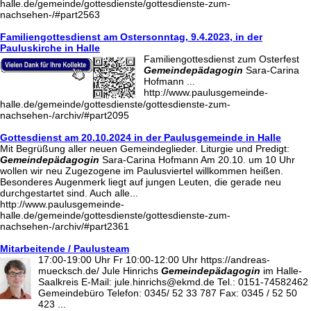
halle.de/gemeinde/gottesdienste/gottesdienste-zum-
nachsehen-/#part2563
Familiengottesdienst am Ostersonntag, 9.4.2023, in der
Pauluskirche in Halle
Familiengottesdienst zum Osterfest
Gemeindepädagogin
Sara-Carina
Hofmann ...
http://www.paulusgemeinde-
halle.de/gemeinde/gottesdienste/gottesdienste-zum-
nachsehen-/archiv/#part2095
Gottesdienst am 20.10.2024 in der Paulusgemeinde in Halle
Mit Begrüßung aller neuen Gemeindeglieder. Liturgie und Predigt:
Gemeindepädagogin
Sara-Carina Hofmann Am 20.10. um 10 Uhr
wollen wir neu Zugezogene im Paulusviertel willkommen heißen.
Besonderes Augenmerk liegt auf jungen Leuten, die gerade neu
durchgestartet sind. Auch alle...
http://www.paulusgemeinde-
halle.de/gemeinde/gottesdienste/gottesdienste-zum-
nachsehen-/archiv/#part2361
Mitarbeitende / Paulusteam
17:00-19:00 Uhr Fr 10:00-12:00 Uhr https://andreas-
muecksch.de/ Jule Hinrichs
Gemeindepädagogin
im Halle-
Saalkreis E-Mail: jule.hinrichs@ekmd.de Tel.: 0151-74582462
Gemeindebüro Telefon: 0345/ 52 33 787 Fax: 0345 / 52 50
423 ...