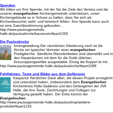
Spenden
Wir bitten um Ihre Spende, mit der Sie die Ziele des Vereins und die
unserer
evangelischen
Kirchengemeinde unterstützen, unser
Kirchengebäude so in Schuss zu halten, dass Sie sich als
Kirchenbesucher wohl- und heimisch fühlen. Ihre Spende kann auch
an eine Zweckbestimmung gebunden...
http://www.paulusgemeinde-
halle.de/pauluskirche/bauverein/#part1255
Die Pauluskirche
lnnengestaltung Der räumlichen Gliederung nach ist die
Kirche ein typischer Vertreter einer
evangelischen
Predigtkirche. Sämtliche Räumlichkeiten sind überwölbt und in
den Haupträumen mit dem für die Gotik üblichen
Kreuzrippengewölbe ausgestattet. Einzig die Kuppel ist mit...
http://www.paulusgemeinde-halle.de/pauluskirche/#part1088
Fehlfahrten: Texte und Bilder aus dem Gefängnis
Kasparick Herzlichen Dank allen, die dieses Projekt ermöglicht
und unterstützt haben, insbesondere dem
Evangelischen
Kirchenkreis Halle-Saalkreis und den Gefangenen der JVA
Halle, die ihre Texte, Zeichnungen und Collagen zur
Verfügung gestellt haben. Der Erlös kommt der
Evangelischen
...
http://www.paulusgemeinde-halle.de/paulusshop/weitere-
produkte/#part1216