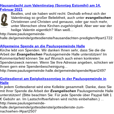
Hausandacht zum Valentinstag (Sonntag Estomihi) am 14.
Februar 2021
Beatles, und sie haben wohl recht. Deshalb erfreut sich der
Valentinstag so großer Beliebtheit, auch unter
evangelischen
Christinnen und Christen und genauso, oder gar noch mehr,
unter Menschen ohne Kirchen-zugehörigkeit. Aber wer war der
heilige Valentin eigentlich? Man weiß...
http://www.paulusgemeinde-
halle.de/gemeinde/gottesdienste/hausandachten-predigten/#part1722
Allgemeine Spende an die Paulusgemeinde Halle
Kirche lebt von Spenden. Wir danken Ihnen sehr, dass Sie die die
Arbeit der
Evangelischen
Paulusgemeinde Halle unterstützen! Im
Kommentarfeld können Sie auf Wunsch auch einen konkreten
Spendenzweck nennen. Wenn Sie Ihre Adresse angeben, schicken wir
Ihnen gern eine Spendenbescheinigung...
http://www.paulusgemeinde-halle.de/gemeinde/spende/#part2497
Gottesdienst am Ewigkeitssonntag in der Paulusgemeinde in
Halle
In jedem Gottesdienst wird eine Kollekte gesammelt. Danke, dass Sie
mit Ihrer Spende die Arbeit der
Evangelischen
Paulusgemeinde Halle
unterstützen! (Bitte beachten Sie: Für jede Spende über Paypal fällt 1
€ Gebühr an. Im Lastschriftverfahren wird nichts einbehalten.) ...
http://www.paulusgemeinde-
halle.de/gemeinde/gottesdienste/gottesdienste-zum-
nachsehen-/#part2507