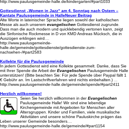
http://www.paulusgemeinde-halle.de/kindergarten/#part1033
Gottesdienst „Women in Jazz“ am 4. Sonntag nach Ostern –
Kantate Paulusgemeinde in HalleNeuer Beitrag
Alte Worte in lateinischer Sprache liegen sowohl der katholischen
Messe als auch unserem
evangelischen
Gottesdienst zugrunde.
Dass man die auch modern und quicklebendig vertonen kann, zeigt
die Sinfonische Rockmesse in D von KMD Andreas Mücksch, die in
Auszügen erklingen wird....
http://www.paulusgemeinde-
halle.de/gemeinde/gottesdienste/gottesdienste-zum-
nachsehen-/#part2583
Kollekte für die Paulusgemeinde
In jedem Gottesdienst wird eine Kollekte gesammelt. Danke, dass Sie
mit Ihrer Spende die Arbeit der
Evangelischen
Paulusgemeinde Halle
unterstützen! (Bitte beachten Sie: Für jede Spende über Paypal fällt 1
€ Gebühr an. Im Lastschriftverfahren wird nichts einbehalten.) ...
http://www.paulusgemeinde-halle.de/gemeinde/spende/#part2411
Herzlich willkommen!
Seien Sie herzlich willkommen in der
Evangelischen
Paulusgemeinde Halle! Wir sind eine lebendige
Kirchengemeinde mit Angeboten für Menschen aller
Altersgruppen. Kinder und Familien, viele musikalische
Aktivitäten und unsere schöne Pauluskirche prägen das
Leben unserer Gemeinde besonders....
http://www.paulusgemeinde-halle.de/gemeinde/#part1154