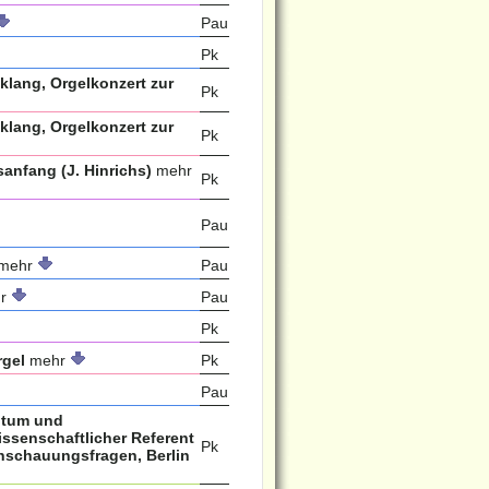
Pau
Pk
klang, Orgelkonzert zur
Pk
klang, Orgelkonzert zur
Pk
anfang (J. Hinrichs)
mehr
Pk
Pau
mehr
Pau
r
Pau
Pk
rgel
mehr
Pk
Pau
entum und
issenschaftlicher Referent
Pk
anschauungsfragen, Berlin