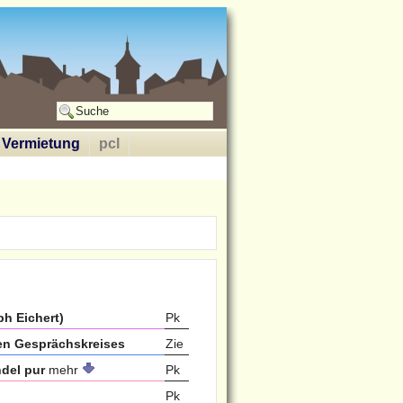
Vermietung
pcl
h Eichert)
Pk
hen Gesprächskreises
Zie
del pur
mehr
Pk
Pk