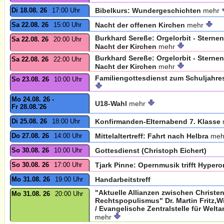
Di 18.08. 26
17:00 Uhr
Bibelkurs: Wundergeschichten
mehr
Sa 22.08. 26
15:00 Uhr
Nacht der offenen Kirchen
mehr
Burkhard Sereße: Orgelorbit - Sternen
Sa 22.08. 26
20:00 Uhr
Nacht der Kirchen
mehr
Burkhard Sereße: Orgelorbit - Sternen
Sa 22.08. 26
22:00 Uhr
Nacht der Kirchen
mehr
Familiengottesdienst zum Schuljahres
So 23.08. 26
10:00 Uhr
Mo 24.08. 26 -
U18-Wahl
mehr
Fr 28.08.'26
Di 25.08. 26
18:00 Uhr
Konfirmanden-Elternabend 7. Klasse
Do 27.08. 26
14:00 Uhr
Mittelaltertreff: Fahrt nach Helbra
meh
So 30.08. 26
10:00 Uhr
Gottesdienst (Christoph Eichert)
So 30.08. 26
17:00 Uhr
Tjark Pinne: Opernmusik trifft Hypero
Mo 31.08. 26
19:00 Uhr
Handarbeitstreff
"Aktuelle Allianzen zwischen Christ
Mo 31.08. 26
20:00 Uhr
Rechtspopulismus" Dr. Martin Fritz,W
/ Evangelische Zentralstelle für Welt
mehr