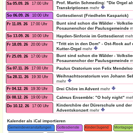
Prof. Martin Schmeding: "Die Orgel al
Sa 05.09. 26
17:00 Uhr
Transkriptionen
mehr
So 06.09. 26
10:00 Uhr
Gottesdienst (Friedhelm Kasparick)
Bunt sind schon die Wälder - Volksli
Fr 11.09. 26
17:00 Uhr
Posaunenchor der Paulusgemeinde
m
So 13.09. 26
10:00 Uhr
Hayden-Sinfonie im Gottesdienst
meh
"Tritt ein in den Dom" - Ost-Rock auf
Fr 18.09. 26
20:00 Uhr
Kutter-Orgel
mehr
Bunt sind schon die Wälder - Volksli
Fr 25.09. 26
17:00 Uhr
Posaunenchor der Paulusgemeinde
m
Sa 07.11. 26
17:00 Uhr
Paulus Oratorium von Felix Mendelso
Weihnachtsoratorium von Johann Seba
Sa 28.11. 26
19:30 Uhr
mehr
Fr 04.12. 26
19:30 Uhr
Drei Chöre im Advent
mehr
Di 08.12. 26
19:00 Uhr
Calmus Ensemble: "O holy night"
me
Kinderchöre der Dürerschule und de
Do 10.12. 26
17:00 Uhr
Adventskonzert
mehr
Kalender als iCal importieren
Gemeindeveranstaltungen
Gottesdienste
Kinder/Jugend
Montagsge