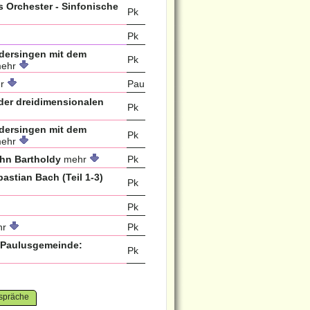
s Orchester - Sinfonische
Pk
Pk
edersingen mit dem
Pk
ehr
r
Pau
 der dreidimensionalen
Pk
edersingen mit dem
Pk
ehr
hn Bartholdy
mehr
Pk
stian Bach (Teil 1-3)
Pk
Pk
hr
Pk
r Paulusgemeinde:
Pk
spräche