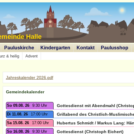
emeinde Halle
Pauluskirche
Kindergarten
Kontakt
Paulusshop
urz & heilig
Advent
Jahreskalender 2026.pdf
Gemeindekalender
So 09.08. 26
9:30 Uhr
Gottesdienst mit Abendmahl (Christop
Di 11.08. 26
17:00 Uhr
Grillabend des Christlich-Muslimisc
Sa 15.08. 26
17:00 Uhr
Hubertus Schmidt / Markus Lang: Hän
So 16.08. 26
9:30 Uhr
Gottesdienst (Christoph Eichert)